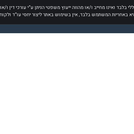
י בלבד ואינו מחייב ו/או מהווה ייעוץ משפטי הניתן ע”י עורכי דין ו/או
יא באחריות המשתמש בלבד, אין בשימוש באתר ליצור יחסי עו”ד ולקוח